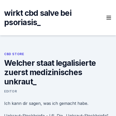
Skip
to
wirkt cbd salve bei
content
psoriasis_
CBD STORE
Welcher staat legalisierte
zuerst medizinisches
unkraut_
EDITOR
Ich kann dir sagen, was ich gemacht habe.
Unkraut-Steckbriefe - LfL Die „Unkraut-Steckbriefe“