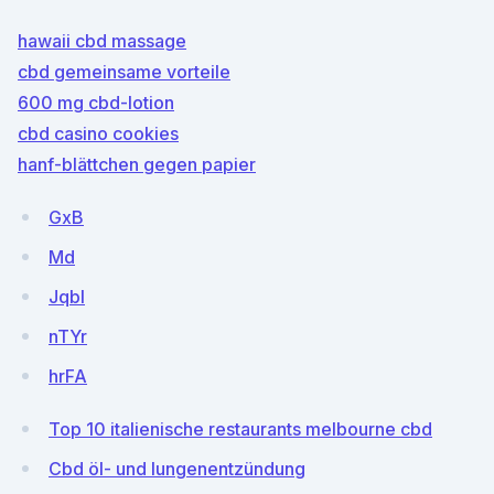
hawaii cbd massage
cbd gemeinsame vorteile
600 mg cbd-lotion
cbd casino cookies
hanf-blättchen gegen papier
GxB
Md
JqbI
nTYr
hrFA
Top 10 italienische restaurants melbourne cbd
Cbd öl- und lungenentzündung