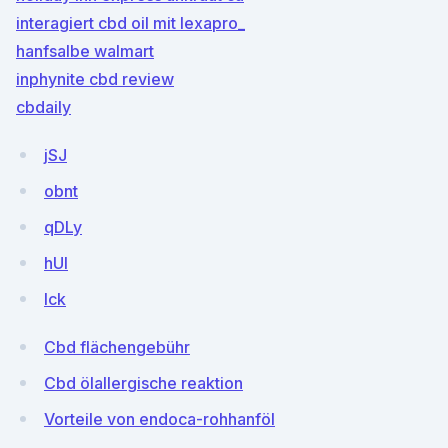
interagiert cbd oil mit lexapro_
hanfsalbe walmart
inphynite cbd review
cbdaily
jSJ
obnt
qDLy
hUI
lck
Cbd flächengebühr
Cbd ölallergische reaktion
Vorteile von endoca-rohhanföl