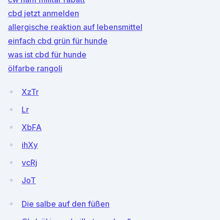
cbd jetzt anmelden
allergische reaktion auf lebensmittel
einfach cbd grün für hunde
was ist cbd für hunde
ölfarbe rangoli
XzTr
Lr
XbFA
ihXy
vcRj
JoT
Die salbe auf den füßen